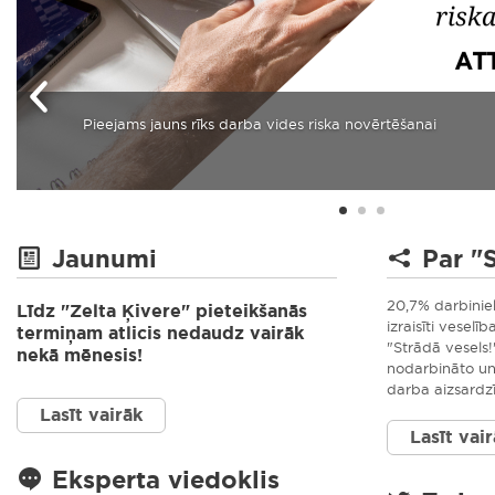
Pieejams jauns rīks darba vides riska novērtēšanai
Jaunumi
Par "
20,7% darbiniek
Līdz "Zelta Ķivere" pieteikšanās
izraisīti veselī
termiņam atlicis nedaudz vairāk
"Strādā vesels!
nekā mēnesis!
nodarbināto un
darba aizsardz
Lasīt vairāk
Lasīt vai
Eksperta viedoklis